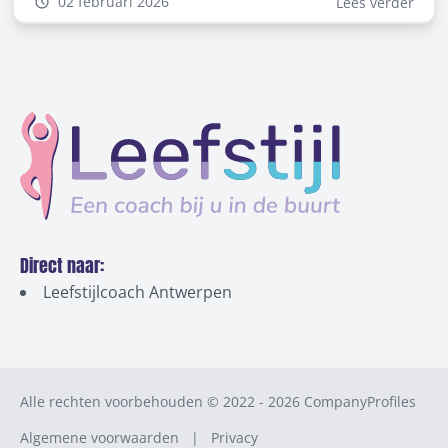
02 februari 2026
Lees verder
effecten van alcohol zijn diepgaand en kunnen zowel
tijdelijk als blijvend zijn. In deze blog leggen we uit hoe
alcohol je hersenen beïnvloedt, welk deel van de
hersenen het meest kwetsbaar is, en of herstel mogelijk
is.
Direct naar:
Leefstijlcoach Antwerpen
Alle rechten voorbehouden © 2022 - 2026
CompanyProfiles
Algemene voorwaarden
|
Privacy